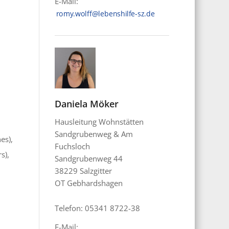
E-Mail:
Daniela Möker
Hausleitung Wohnstätten
Sandgrubenweg & Am
es),
Fuchsloch
s),
Sandgrubenweg 44
38229 Salzgitter
OT Gebhardshagen
Telefon: 05341 8722-38
E-Mail: