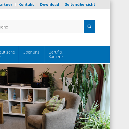
artner
Kontakt
Download
Seitenübersicht
eutische
Über uns
Beruf &
e
Karriere