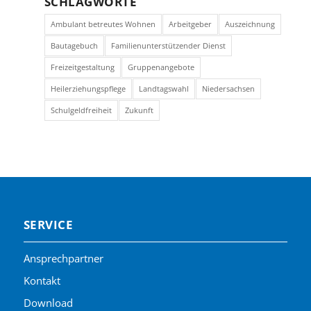
SCHLAGWORTE
Ambulant betreutes Wohnen
Arbeitgeber
Auszeichnung
Bautagebuch
Familienunterstützender Dienst
Freizeitgestaltung
Gruppenangebote
Heilerziehungspflege
Landtagswahl
Niedersachsen
Schulgeldfreiheit
Zukunft
SERVICE
Ansprechpartner
Kontakt
Download