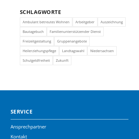
SCHLAGWORTE
Ambulant betreutes Wohnen
Arbeitgeber
Auszeichnung
Bautagebuch
Familienunterstützender Dienst
Freizeitgestaltung
Gruppenangebote
Heilerziehungspflege
Landtagswahl
Niedersachsen
Schulgeldfreiheit
Zukunft
SERVICE
Ansprechpartner
Kontakt