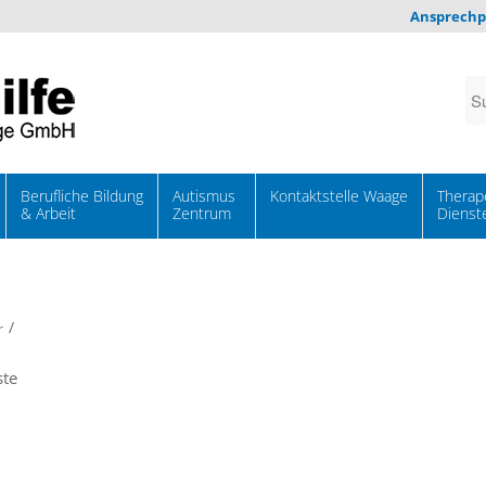
Ansprechp
Berufliche Bildung
Autismus
Kontaktstelle Waage
Therap
& Arbeit
Zentrum
Dienst
/
r
ste