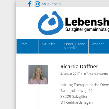
05341 8722-0
Start
Aktuelles
Kinder, Jugend
Wohnen
& Familie
Ricarda Daffner
/
2. Januar 2017
in
Ansprechpartne
Leitung Therapeutische Dien
Sandgrubenweg 42
38229 Salzgitter
OT Gebhardshagen