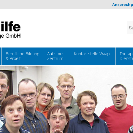
Ansprechp
Berufliche Bildung
Autismus
Kontaktstelle Waage
Therap
& Arbeit
Zentrum
Dienst