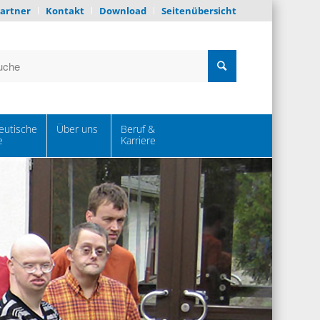
artner
Kontakt
Download
Seitenübersicht
eutische
Über uns
Beruf &
e
Karriere